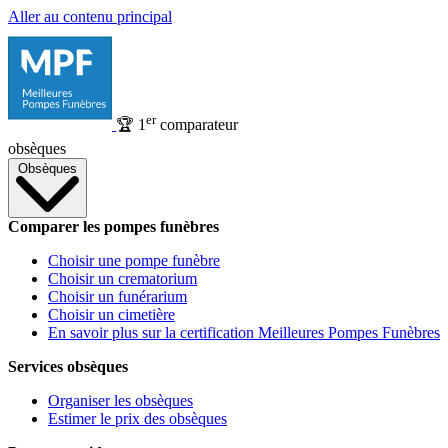
Aller au contenu principal
er
🏆
1
comparateur
obsèques
Obsèques
Comparer les pompes funèbres
Choisir une pompe funèbre
Choisir un crematorium
Choisir un funérarium
Choisir un cimetière
En savoir plus sur la certification Meilleures Pompes Funèbres
Services obsèques
Organiser les obsèques
Estimer le prix des obsèques