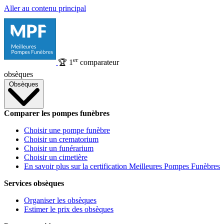
Aller au contenu principal
er
🏆
1
comparateur
obsèques
Obsèques
Comparer les pompes funèbres
Choisir une pompe funèbre
Choisir un crematorium
Choisir un funérarium
Choisir un cimetière
En savoir plus sur la certification Meilleures Pompes Funèbres
Services obsèques
Organiser les obsèques
Estimer le prix des obsèques