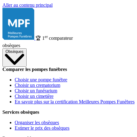
Aller au contenu principal
er
🏆
1
comparateur
obsèques
Obsèques
Comparer les pompes funèbres
Choisir une pompe funèbre
Choisir un crematorium
Choisir un funérarium
Choisir un cimetière
En savoir plus sur la certification Meilleures Pompes Funèbres
Services obsèques
Organiser les obsèques
Estimer le prix des obsèques