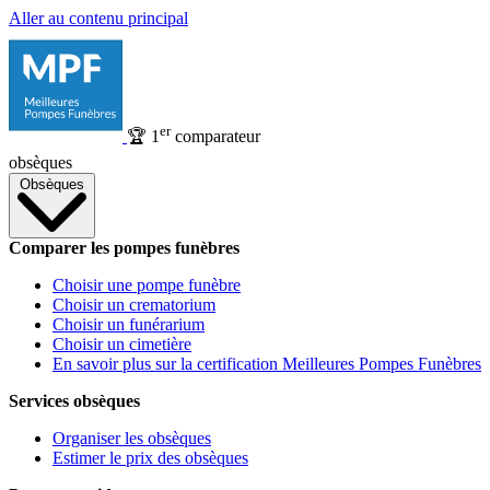
Aller au contenu principal
er
🏆
1
comparateur
obsèques
Obsèques
Comparer les pompes funèbres
Choisir une pompe funèbre
Choisir un crematorium
Choisir un funérarium
Choisir un cimetière
En savoir plus sur la certification Meilleures Pompes Funèbres
Services obsèques
Organiser les obsèques
Estimer le prix des obsèques