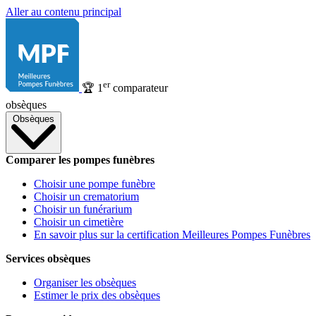
Aller au contenu principal
er
🏆
1
comparateur
obsèques
Obsèques
Comparer les pompes funèbres
Choisir une pompe funèbre
Choisir un crematorium
Choisir un funérarium
Choisir un cimetière
En savoir plus sur la certification Meilleures Pompes Funèbres
Services obsèques
Organiser les obsèques
Estimer le prix des obsèques