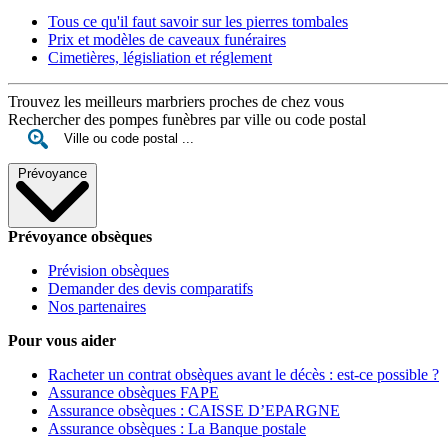
Tous ce qu'il faut savoir sur les pierres tombales
Prix et modèles de caveaux funéraires
Cimetières, législiation et réglement
Trouvez les meilleurs marbriers proches de chez vous
Rechercher des pompes funèbres par ville ou code postal
Prévoyance
Prévoyance obsèques
Prévision obsèques
Demander des devis comparatifs
Nos partenaires
Pour vous aider
Racheter un contrat obsèques avant le décès : est-ce possible ?
Assurance obsèques FAPE
Assurance obsèques : CAISSE D’EPARGNE
Assurance obsèques : La Banque postale