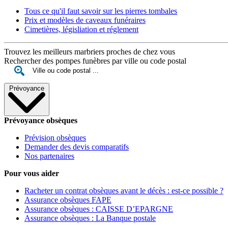
Tous ce qu'il faut savoir sur les pierres tombales
Prix et modèles de caveaux funéraires
Cimetières, législiation et réglement
Trouvez les meilleurs marbriers proches de chez vous
Rechercher des pompes funèbres par ville ou code postal
Prévoyance
Prévoyance obsèques
Prévision obsèques
Demander des devis comparatifs
Nos partenaires
Pour vous aider
Racheter un contrat obsèques avant le décès : est-ce possible ?
Assurance obsèques FAPE
Assurance obsèques : CAISSE D’EPARGNE
Assurance obsèques : La Banque postale