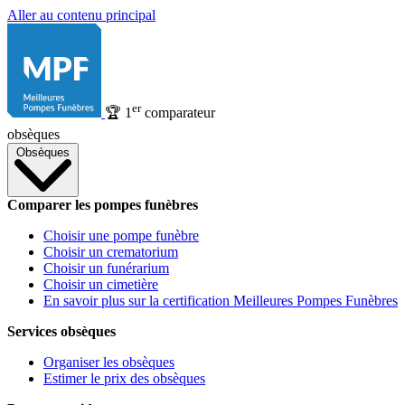
Aller au contenu principal
er
🏆
1
comparateur
obsèques
Obsèques
Comparer les pompes funèbres
Choisir une pompe funèbre
Choisir un crematorium
Choisir un funérarium
Choisir un cimetière
En savoir plus sur la certification Meilleures Pompes Funèbres
Services obsèques
Organiser les obsèques
Estimer le prix des obsèques