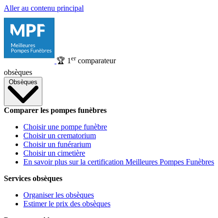
Aller au contenu principal
er
🏆
1
comparateur
obsèques
Obsèques
Comparer les pompes funèbres
Choisir une pompe funèbre
Choisir un crematorium
Choisir un funérarium
Choisir un cimetière
En savoir plus sur la certification Meilleures Pompes Funèbres
Services obsèques
Organiser les obsèques
Estimer le prix des obsèques