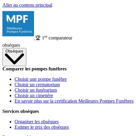
Aller au contenu principal
er
🏆
1
comparateur
obsèques
Obsèques
Comparer les pompes funèbres
Choisir une pompe funèbre
Choisir un crematorium
Choisir un funérarium
Choisir un cimetière
En savoir plus sur la certification Meilleures Pompes Funèbres
Services obsèques
Organiser les obsèques
Estimer le prix des obsèques