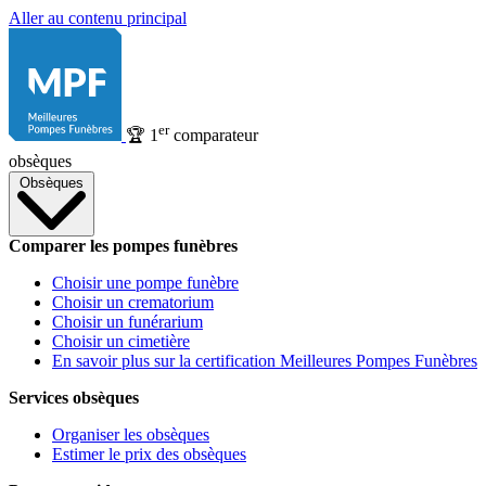
Aller au contenu principal
er
🏆
1
comparateur
obsèques
Obsèques
Comparer les pompes funèbres
Choisir une pompe funèbre
Choisir un crematorium
Choisir un funérarium
Choisir un cimetière
En savoir plus sur la certification Meilleures Pompes Funèbres
Services obsèques
Organiser les obsèques
Estimer le prix des obsèques