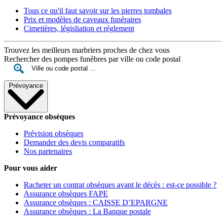
Tous ce qu'il faut savoir sur les pierres tombales
Prix et modèles de caveaux funéraires
Cimetières, législiation et réglement
Trouvez les meilleurs marbriers proches de chez vous
Rechercher des pompes funèbres par ville ou code postal
Prévoyance
Prévoyance obsèques
Prévision obsèques
Demander des devis comparatifs
Nos partenaires
Pour vous aider
Racheter un contrat obsèques avant le décès : est-ce possible ?
Assurance obsèques FAPE
Assurance obsèques : CAISSE D’EPARGNE
Assurance obsèques : La Banque postale