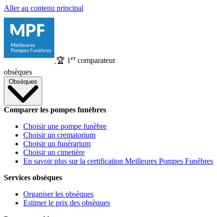
Aller au contenu principal
er
🏆
1
comparateur
obsèques
Obsèques
Comparer les pompes funèbres
Choisir une pompe funèbre
Choisir un crematorium
Choisir un funérarium
Choisir un cimetière
En savoir plus sur la certification Meilleures Pompes Funèbres
Services obsèques
Organiser les obsèques
Estimer le prix des obsèques