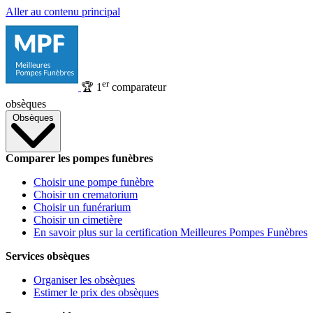
Aller au contenu principal
er
🏆
1
comparateur
obsèques
Obsèques
Comparer les pompes funèbres
Choisir une pompe funèbre
Choisir un crematorium
Choisir un funérarium
Choisir un cimetière
En savoir plus sur la certification Meilleures Pompes Funèbres
Services obsèques
Organiser les obsèques
Estimer le prix des obsèques