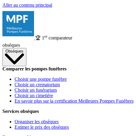
Aller au contenu principal
er
🏆
1
comparateur
obsèques
Obsèques
Comparer les pompes funèbres
Choisir une pompe funèbre
Choisir un crematorium
Choisir un funérarium
Choisir un cimetière
En savoir plus sur la certification Meilleures Pompes Funèbres
Services obsèques
Organiser les obsèques
Estimer le prix des obsèques