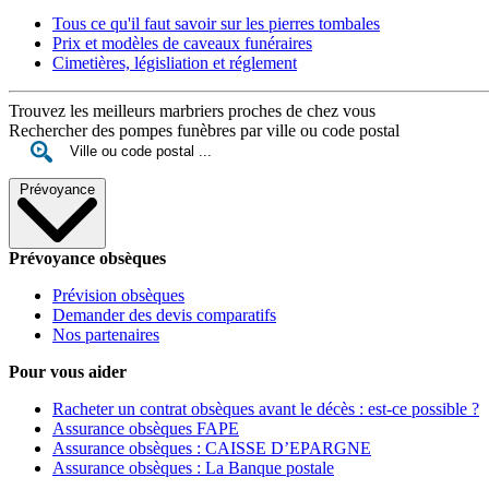
Tous ce qu'il faut savoir sur les pierres tombales
Prix et modèles de caveaux funéraires
Cimetières, législiation et réglement
Trouvez les meilleurs marbriers proches de chez vous
Rechercher des pompes funèbres par ville ou code postal
Prévoyance
Prévoyance obsèques
Prévision obsèques
Demander des devis comparatifs
Nos partenaires
Pour vous aider
Racheter un contrat obsèques avant le décès : est-ce possible ?
Assurance obsèques FAPE
Assurance obsèques : CAISSE D’EPARGNE
Assurance obsèques : La Banque postale