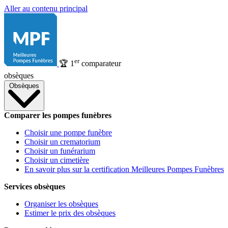
Aller au contenu principal
er
🏆
1
comparateur
obsèques
Obsèques
Comparer les pompes funèbres
Choisir une pompe funèbre
Choisir un crematorium
Choisir un funérarium
Choisir un cimetière
En savoir plus sur la certification Meilleures Pompes Funèbres
Services obsèques
Organiser les obsèques
Estimer le prix des obsèques