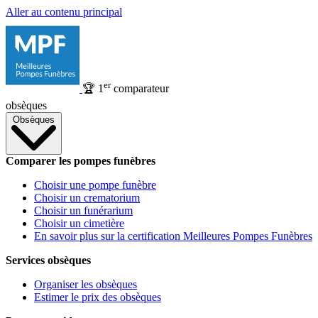
Aller au contenu principal
er
🏆
1
comparateur
obsèques
Obsèques
Comparer les pompes funèbres
Choisir une pompe funèbre
Choisir un crematorium
Choisir un funérarium
Choisir un cimetière
En savoir plus sur la certification Meilleures Pompes Funèbres
Services obsèques
Organiser les obsèques
Estimer le prix des obsèques