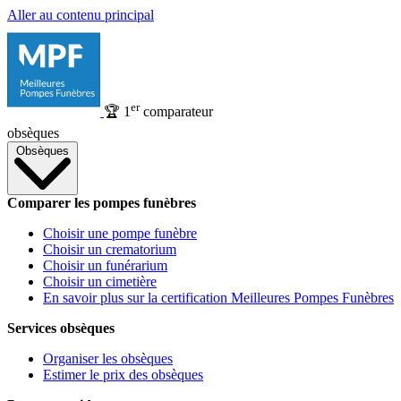
Aller au contenu principal
er
🏆
1
comparateur
obsèques
Obsèques
Comparer les pompes funèbres
Choisir une pompe funèbre
Choisir un crematorium
Choisir un funérarium
Choisir un cimetière
En savoir plus sur la certification Meilleures Pompes Funèbres
Services obsèques
Organiser les obsèques
Estimer le prix des obsèques