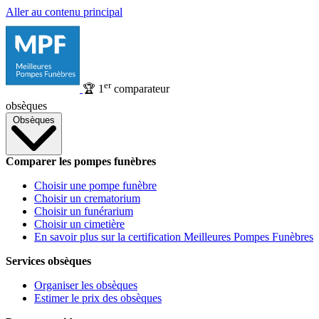
Aller au contenu principal
er
🏆
1
comparateur
obsèques
Obsèques
Comparer les pompes funèbres
Choisir une pompe funèbre
Choisir un crematorium
Choisir un funérarium
Choisir un cimetière
En savoir plus sur la certification Meilleures Pompes Funèbres
Services obsèques
Organiser les obsèques
Estimer le prix des obsèques