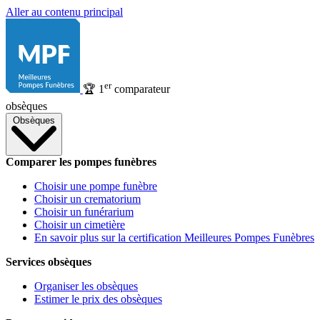
Aller au contenu principal
er
🏆
1
comparateur
obsèques
Obsèques
Comparer les pompes funèbres
Choisir une pompe funèbre
Choisir un crematorium
Choisir un funérarium
Choisir un cimetière
En savoir plus sur la certification Meilleures Pompes Funèbres
Services obsèques
Organiser les obsèques
Estimer le prix des obsèques