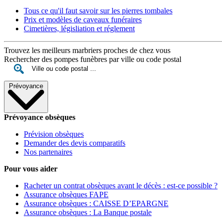
Tous ce qu'il faut savoir sur les pierres tombales
Prix et modèles de caveaux funéraires
Cimetières, législiation et réglement
Trouvez les meilleurs marbriers proches de chez vous
Rechercher des pompes funèbres par ville ou code postal
Prévoyance
Prévoyance obsèques
Prévision obsèques
Demander des devis comparatifs
Nos partenaires
Pour vous aider
Racheter un contrat obsèques avant le décès : est-ce possible ?
Assurance obsèques FAPE
Assurance obsèques : CAISSE D’EPARGNE
Assurance obsèques : La Banque postale