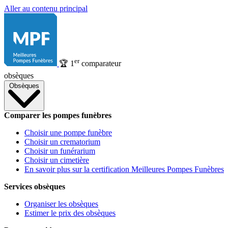
Aller au contenu principal
er
🏆
1
comparateur
obsèques
Obsèques
Comparer les pompes funèbres
Choisir une pompe funèbre
Choisir un crematorium
Choisir un funérarium
Choisir un cimetière
En savoir plus sur la certification Meilleures Pompes Funèbres
Services obsèques
Organiser les obsèques
Estimer le prix des obsèques