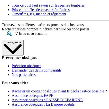
Tous ce qu'il faut savoir sur les pierres tombales
Prix et modèles de caveaux funéraires
Cimetières, législiation et réglement
Trouvez les meilleurs marbriers proches de chez vous
Rechercher des pompes funèbres par ville ou code postal
Prévoyance
Prévoyance obsèques
Prévision obsèques
Demander des devis comparatifs
Nos partenaires
Pour vous aider
Racheter un contrat obsèques avant le décès : est-ce possible ?
Assurance obsèques FAPE
Assurance obsèques : CAISSE D’EPARGNE
Assurance obsèques : La Banque postale