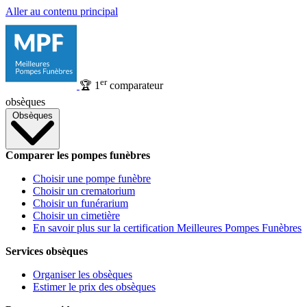
Aller au contenu principal
er
🏆
1
comparateur
obsèques
Obsèques
Comparer les pompes funèbres
Choisir une pompe funèbre
Choisir un crematorium
Choisir un funérarium
Choisir un cimetière
En savoir plus sur la certification Meilleures Pompes Funèbres
Services obsèques
Organiser les obsèques
Estimer le prix des obsèques