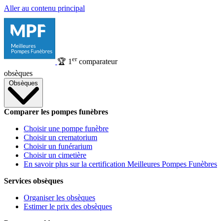
Aller au contenu principal
er
🏆
1
comparateur
obsèques
Obsèques
Comparer les pompes funèbres
Choisir une pompe funèbre
Choisir un crematorium
Choisir un funérarium
Choisir un cimetière
En savoir plus sur la certification Meilleures Pompes Funèbres
Services obsèques
Organiser les obsèques
Estimer le prix des obsèques