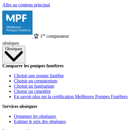
Aller au contenu principal
er
🏆
1
comparateur
obsèques
Obsèques
Comparer les pompes funèbres
Choisir une pompe funèbre
Choisir un crematorium
Choisir un funérarium
Choisir un cimetière
En savoir plus sur la certification Meilleures Pompes Funèbres
Services obsèques
Organiser les obsèques
Estimer le prix des obsèques