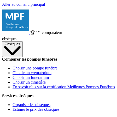
Aller au contenu principal
er
🏆
1
comparateur
obsèques
Obsèques
Comparer les pompes funèbres
Choisir une pompe funèbre
Choisir un crematorium
Choisir un funérarium
Choisir un cimetière
En savoir plus sur la certification Meilleures Pompes Funèbres
Services obsèques
Organiser les obsèques
Estimer le prix des obsèques