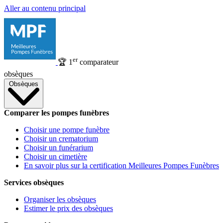
Aller au contenu principal
er
🏆
1
comparateur
obsèques
Obsèques
Comparer les pompes funèbres
Choisir une pompe funèbre
Choisir un crematorium
Choisir un funérarium
Choisir un cimetière
En savoir plus sur la certification Meilleures Pompes Funèbres
Services obsèques
Organiser les obsèques
Estimer le prix des obsèques