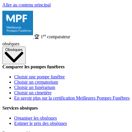
Aller au contenu principal
er
🏆
1
comparateur
obsèques
Obsèques
Comparer les pompes funèbres
Choisir une pompe funèbre
Choisir un crematorium
Choisir un funérarium
Choisir un cimetière
En savoir plus sur la certification Meilleures Pompes Funèbres
Services obsèques
Organiser les obsèques
Estimer le prix des obsèques