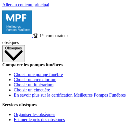
Aller au contenu principal
er
🏆
1
comparateur
obsèques
Obsèques
Comparer les pompes funèbres
Choisir une pompe funèbre
Choisir un crematorium
Choisir un funérarium
Choisir un cimetière
En savoir plus sur la certification Meilleures Pompes Funèbres
Services obsèques
Organiser les obsèques
Estimer le prix des obsèques