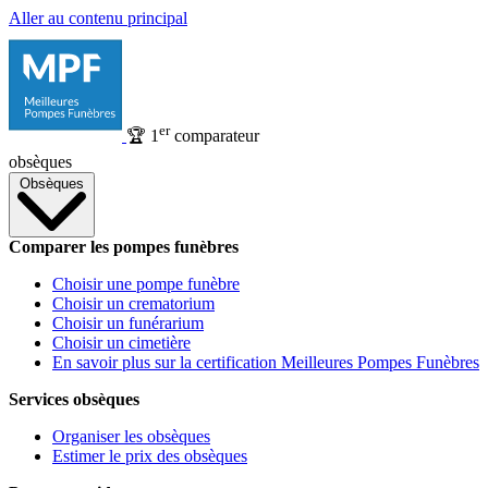
Aller au contenu principal
er
🏆
1
comparateur
obsèques
Obsèques
Comparer les pompes funèbres
Choisir une pompe funèbre
Choisir un crematorium
Choisir un funérarium
Choisir un cimetière
En savoir plus sur la certification Meilleures Pompes Funèbres
Services obsèques
Organiser les obsèques
Estimer le prix des obsèques