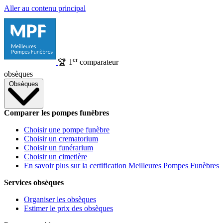
Aller au contenu principal
er
🏆
1
comparateur
obsèques
Obsèques
Comparer les pompes funèbres
Choisir une pompe funèbre
Choisir un crematorium
Choisir un funérarium
Choisir un cimetière
En savoir plus sur la certification Meilleures Pompes Funèbres
Services obsèques
Organiser les obsèques
Estimer le prix des obsèques