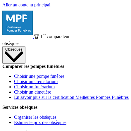
Aller au contenu principal
er
🏆
1
comparateur
obsèques
Obsèques
Comparer les pompes funèbres
Choisir une pompe funèbre
Choisir un crematorium
Choisir un funérarium
Choisir un cimetière
En savoir plus sur la certification Meilleures Pompes Funèbres
Services obsèques
Organiser les obsèques
Estimer le prix des obsèques