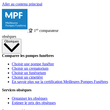
Aller au contenu principal
er
🏆
1
comparateur
obsèques
Obsèques
Comparer les pompes funèbres
Choisir une pompe funèbre
Choisir un crematorium
Choisir un funérarium
Choisir un cimetière
En savoir plus sur la certification Meilleures Pompes Funèbres
Services obsèques
Organiser les obsèques
Estimer le prix des obsèques