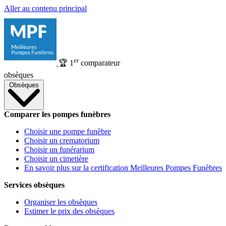
Aller au contenu principal
er
🏆
1
comparateur
obsèques
Obsèques
Comparer les pompes funèbres
Choisir une pompe funèbre
Choisir un crematorium
Choisir un funérarium
Choisir un cimetière
En savoir plus sur la certification Meilleures Pompes Funèbres
Services obsèques
Organiser les obsèques
Estimer le prix des obsèques