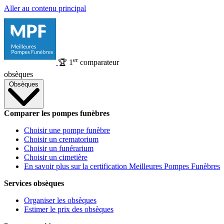
Aller au contenu principal
er
🏆
1
comparateur
obsèques
Obsèques
Comparer les pompes funèbres
Choisir une pompe funèbre
Choisir un crematorium
Choisir un funérarium
Choisir un cimetière
En savoir plus sur la certification Meilleures Pompes Funèbres
Services obsèques
Organiser les obsèques
Estimer le prix des obsèques