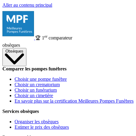
Aller au contenu principal
er
🏆
1
comparateur
obsèques
Obsèques
Comparer les pompes funèbres
Choisir une pompe funèbre
Choisir un crematorium
Choisir un funérarium
Choisir un cimetière
En savoir plus sur la certification Meilleures Pompes Funèbres
Services obsèques
Organiser les obsèques
Estimer le prix des obsèques