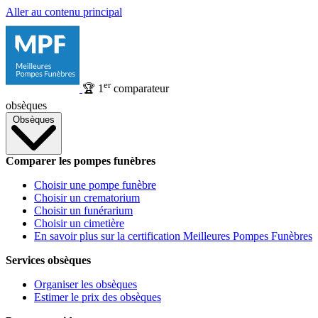
Aller au contenu principal
er
🏆
1
comparateur
obsèques
Obsèques
Comparer les pompes funèbres
Choisir une pompe funèbre
Choisir un crematorium
Choisir un funérarium
Choisir un cimetière
En savoir plus sur la certification Meilleures Pompes Funèbres
Services obsèques
Organiser les obsèques
Estimer le prix des obsèques