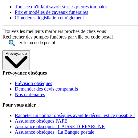
Tous ce qu'il faut savoir sur les pierres tombales
Prix et modèles de caveaux funéraires
Cimetières, législiation et réglement
Trouvez les meilleurs marbriers proches de chez vous
Rechercher des pompes funèbres par ville ou code postal
Prévoyance
Prévoyance obsèques
Prévision obsèques
Demander des devis comparatifs
Nos partenaires
Pour vous aider
Racheter un contrat obsèques avant le décès : est-ce possible ?
Assurance obsèques FAPE
Assurance obsèques : CAISSE D’EPARGNE
Assurance obsèques : La Banque postale