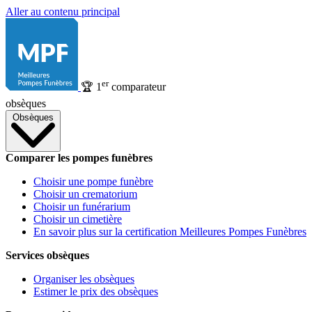
Aller au contenu principal
er
🏆
1
comparateur
obsèques
Obsèques
Comparer les pompes funèbres
Choisir une pompe funèbre
Choisir un crematorium
Choisir un funérarium
Choisir un cimetière
En savoir plus sur la certification Meilleures Pompes Funèbres
Services obsèques
Organiser les obsèques
Estimer le prix des obsèques