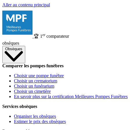
Aller au contenu principal
er
🏆
1
comparateur
obsèques
Obsèques
Comparer les pompes funèbres
Choisir une pompe funèbre
Choisir un crematorium
Choisir un funérarium
Choisir un cimetière
En savoir plus sur la certification Meilleures Pompes Funèbres
Services obsèques
Organiser les obsèques
Estimer le prix des obsèques