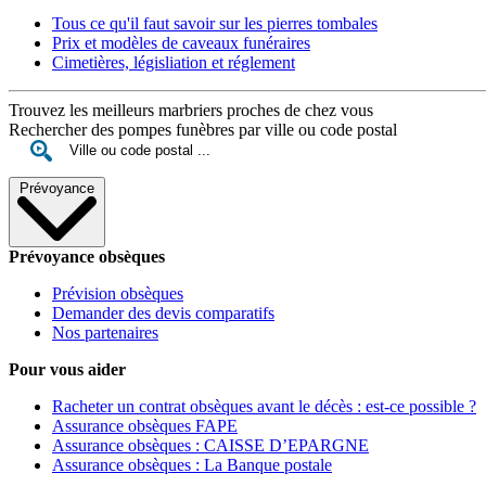
Tous ce qu'il faut savoir sur les pierres tombales
Prix et modèles de caveaux funéraires
Cimetières, législiation et réglement
Trouvez les meilleurs marbriers proches de chez vous
Rechercher des pompes funèbres par ville ou code postal
Prévoyance
Prévoyance obsèques
Prévision obsèques
Demander des devis comparatifs
Nos partenaires
Pour vous aider
Racheter un contrat obsèques avant le décès : est-ce possible ?
Assurance obsèques FAPE
Assurance obsèques : CAISSE D’EPARGNE
Assurance obsèques : La Banque postale