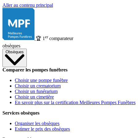
Aller au contenu principal
er
🏆
1
comparateur
obsèques
Obsèques
Comparer les pompes funèbres
Choisir une pompe funèbre
Choisir un crematorium
Choisir un funérarium
Choisir un cimetière
En savoir plus sur la certification Meilleures Pompes Funèbres
Services obsèques
Organiser les obsèques
Estimer le prix des obsèques