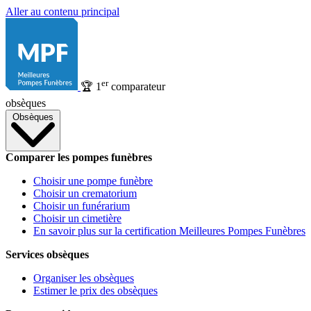
Aller au contenu principal
er
🏆
1
comparateur
obsèques
Obsèques
Comparer les pompes funèbres
Choisir une pompe funèbre
Choisir un crematorium
Choisir un funérarium
Choisir un cimetière
En savoir plus sur la certification Meilleures Pompes Funèbres
Services obsèques
Organiser les obsèques
Estimer le prix des obsèques