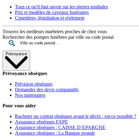
Tous ce qu'il faut savoir sur les pierres tombales
Prix et modèles de caveaux funéraires
Cimetières, législiation et réglement
Trouvez les meilleurs marbriers proches de chez vous
Rechercher des pompes funèbres par ville ou code postal
Prévoyance
Prévoyance obsèques
Prévision obsèques
Demander des devis comparatifs
Nos partenaires
Pour vous aider
Racheter un contrat obsèques avant le décès : est-ce possible ?
Assurance obsèques FAPE
Assurance obsèques : CAISSE D’EPARGNE
Assurance obsèques : La Banque postale