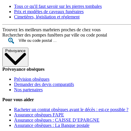
Tous ce qu'il faut savoir sur les pierres tombales
Prix et modèles de caveaux funéraires
Cimetières, législiation et réglement
Trouvez les meilleurs marbriers proches de chez vous
Rechercher des pompes funèbres par ville ou code postal
Prévoyance
Prévoyance obsèques
Prévision obsèques
Demander des devis comparatifs
Nos partenaires
Pour vous aider
Racheter un contrat obsèques avant le décès : est-ce possible ?
Assurance obsèques FAPE
Assurance obsèques : CAISSE D’EPARGNE
Assurance obsèques : La Banque postale