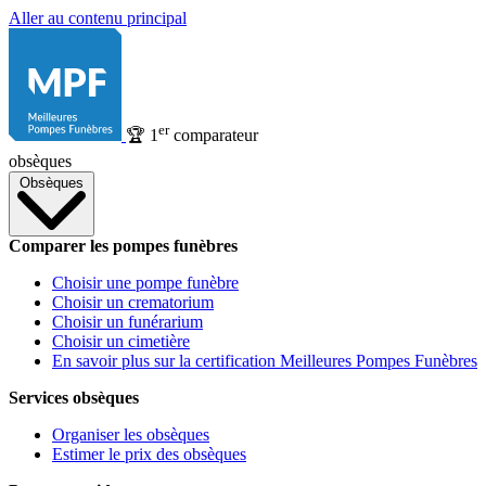
Aller au contenu principal
er
🏆
1
comparateur
obsèques
Obsèques
Comparer les pompes funèbres
Choisir une pompe funèbre
Choisir un crematorium
Choisir un funérarium
Choisir un cimetière
En savoir plus sur la certification Meilleures Pompes Funèbres
Services obsèques
Organiser les obsèques
Estimer le prix des obsèques