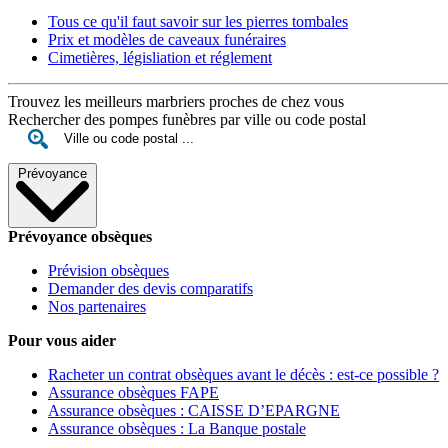
Tous ce qu'il faut savoir sur les pierres tombales
Prix et modèles de caveaux funéraires
Cimetières, législiation et réglement
Trouvez les meilleurs marbriers proches de chez vous
Rechercher des pompes funèbres par ville ou code postal
Prévoyance
Prévoyance obsèques
Prévision obsèques
Demander des devis comparatifs
Nos partenaires
Pour vous aider
Racheter un contrat obsèques avant le décès : est-ce possible ?
Assurance obsèques FAPE
Assurance obsèques : CAISSE D’EPARGNE
Assurance obsèques : La Banque postale