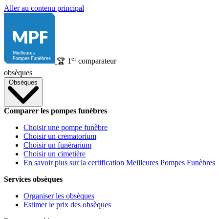
Aller au contenu principal
er
🏆
1
comparateur
obsèques
Obsèques
Comparer les pompes funèbres
Choisir une pompe funèbre
Choisir un crematorium
Choisir un funérarium
Choisir un cimetière
En savoir plus sur la certification Meilleures Pompes Funèbres
Services obsèques
Organiser les obsèques
Estimer le prix des obsèques