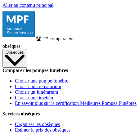
Aller au contenu principal
er
🏆
1
comparateur
obsèques
Obsèques
Comparer les pompes funèbres
Choisir une pompe funèbre
Choisir un crematorium
Choisir un funérarium
Choisir un cimetière
En savoir plus sur la certification Meilleures Pompes Funèbres
Services obsèques
Organiser les obsèques
Estimer le prix des obsèques