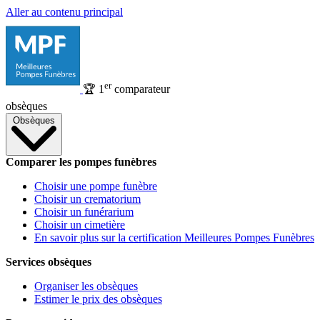
Aller au contenu principal
er
🏆
1
comparateur
obsèques
Obsèques
Comparer les pompes funèbres
Choisir une pompe funèbre
Choisir un crematorium
Choisir un funérarium
Choisir un cimetière
En savoir plus sur la certification Meilleures Pompes Funèbres
Services obsèques
Organiser les obsèques
Estimer le prix des obsèques