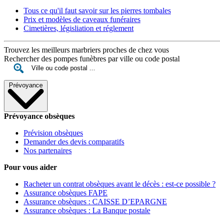
Tous ce qu'il faut savoir sur les pierres tombales
Prix et modèles de caveaux funéraires
Cimetières, législiation et réglement
Trouvez les meilleurs marbriers proches de chez vous
Rechercher des pompes funèbres par ville ou code postal
Prévoyance
Prévoyance obsèques
Prévision obsèques
Demander des devis comparatifs
Nos partenaires
Pour vous aider
Racheter un contrat obsèques avant le décès : est-ce possible ?
Assurance obsèques FAPE
Assurance obsèques : CAISSE D’EPARGNE
Assurance obsèques : La Banque postale