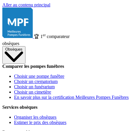
Aller au contenu principal
er
🏆
1
comparateur
obsèques
Obsèques
Comparer les pompes funèbres
Choisir une pompe funèbre
Choisir un crematorium
Choisir un funérarium
Choisir un cimetière
En savoir plus sur la certification Meilleures Pompes Funèbres
Services obsèques
Organiser les obsèques
Estimer le prix des obsèques