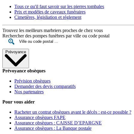
Tous ce qu'il faut savoir sur les pierres tombales
Prix et modèles de caveaux funéraires
Cimetières, législiation et réglement
Trouvez les meilleurs marbriers proches de chez vous
Rechercher des pompes funèbres par ville ou code postal
Prévoyance
Prévoyance obsèques
Prévision obsèques
Demander des devis comparatifs
Nos partenaires
Pour vous aider
Racheter un contrat obsèques avant le décès : est-ce possible ?
Assurance obsèques FAPE
Assurance obsèques : CAISSE D’EPARGNE
Assurance obsèques : La Banque postale