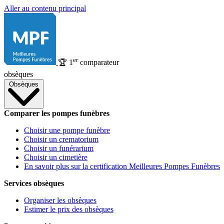
Aller au contenu principal
er
🏆
1
comparateur
obsèques
Obsèques
Comparer les pompes funèbres
Choisir une pompe funèbre
Choisir un crematorium
Choisir un funérarium
Choisir un cimetière
En savoir plus sur la certification Meilleures Pompes Funèbres
Services obsèques
Organiser les obsèques
Estimer le prix des obsèques