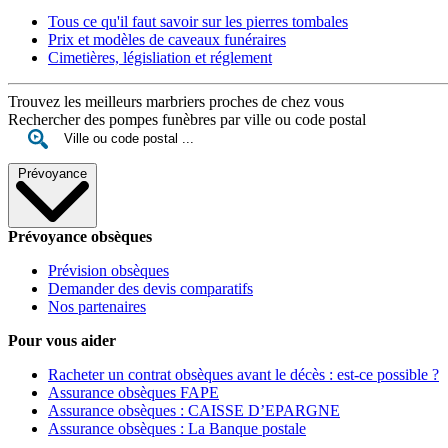
Tous ce qu'il faut savoir sur les pierres tombales
Prix et modèles de caveaux funéraires
Cimetières, législiation et réglement
Trouvez les meilleurs marbriers proches de chez vous
Rechercher des pompes funèbres par ville ou code postal
Prévoyance
Prévoyance obsèques
Prévision obsèques
Demander des devis comparatifs
Nos partenaires
Pour vous aider
Racheter un contrat obsèques avant le décès : est-ce possible ?
Assurance obsèques FAPE
Assurance obsèques : CAISSE D’EPARGNE
Assurance obsèques : La Banque postale