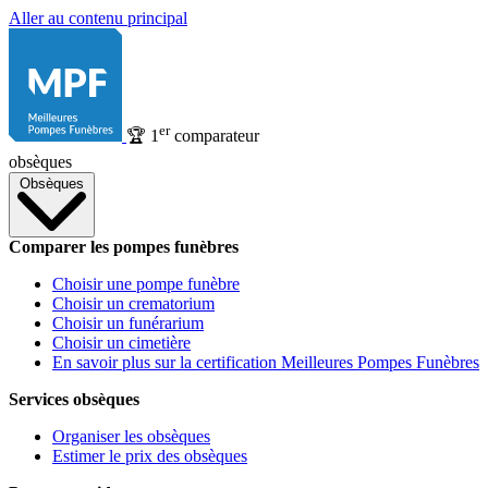
Aller au contenu principal
er
🏆
1
comparateur
obsèques
Obsèques
Comparer les pompes funèbres
Choisir une pompe funèbre
Choisir un crematorium
Choisir un funérarium
Choisir un cimetière
En savoir plus sur la certification Meilleures Pompes Funèbres
Services obsèques
Organiser les obsèques
Estimer le prix des obsèques