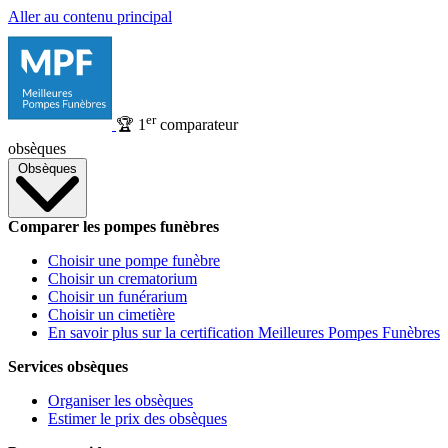
Aller au contenu principal
er
🏆
1
comparateur
obsèques
Obsèques
Comparer les pompes funèbres
Choisir une pompe funèbre
Choisir un crematorium
Choisir un funérarium
Choisir un cimetière
En savoir plus sur la certification Meilleures Pompes Funèbres
Services obsèques
Organiser les obsèques
Estimer le prix des obsèques