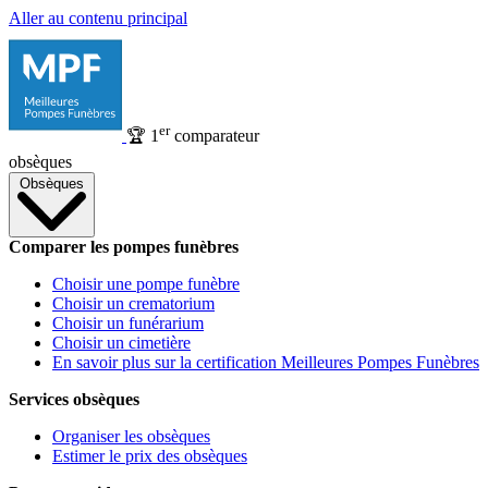
Aller au contenu principal
er
🏆
1
comparateur
obsèques
Obsèques
Comparer les pompes funèbres
Choisir une pompe funèbre
Choisir un crematorium
Choisir un funérarium
Choisir un cimetière
En savoir plus sur la certification Meilleures Pompes Funèbres
Services obsèques
Organiser les obsèques
Estimer le prix des obsèques