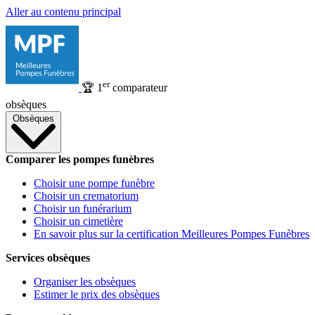
Aller au contenu principal
er
🏆
1
comparateur
obsèques
Obsèques
Comparer les pompes funèbres
Choisir une pompe funèbre
Choisir un crematorium
Choisir un funérarium
Choisir un cimetière
En savoir plus sur la certification Meilleures Pompes Funèbres
Services obsèques
Organiser les obsèques
Estimer le prix des obsèques