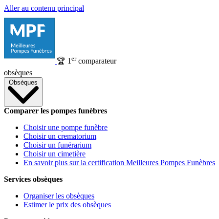
Aller au contenu principal
er
🏆
1
comparateur
obsèques
Obsèques
Comparer les pompes funèbres
Choisir une pompe funèbre
Choisir un crematorium
Choisir un funérarium
Choisir un cimetière
En savoir plus sur la certification Meilleures Pompes Funèbres
Services obsèques
Organiser les obsèques
Estimer le prix des obsèques