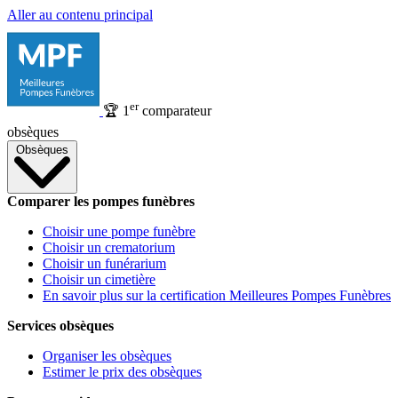
Aller au contenu principal
er
🏆
1
comparateur
obsèques
Obsèques
Comparer les pompes funèbres
Choisir une pompe funèbre
Choisir un crematorium
Choisir un funérarium
Choisir un cimetière
En savoir plus sur la certification Meilleures Pompes Funèbres
Services obsèques
Organiser les obsèques
Estimer le prix des obsèques