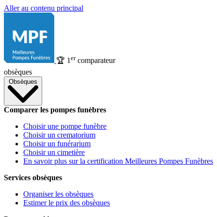
Aller au contenu principal
er
🏆
1
comparateur
obsèques
Obsèques
Comparer les pompes funèbres
Choisir une pompe funèbre
Choisir un crematorium
Choisir un funérarium
Choisir un cimetière
En savoir plus sur la certification Meilleures Pompes Funèbres
Services obsèques
Organiser les obsèques
Estimer le prix des obsèques