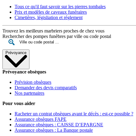
Tous ce qu'il faut savoir sur les pierres tombales
Prix et modèles de caveaux funéraires
Cimetières, législiation et réglement
Trouvez les meilleurs marbriers proches de chez vous
Rechercher des pompes funèbres par ville ou code postal
Prévoyance
Prévoyance obsèques
Prévision obsèques
Demander des devis comparatifs
Nos partenaires
Pour vous aider
Racheter un contrat obsèques avant le décès : est-ce possible ?
Assurance obsèques FAPE
Assurance obsèques : CAISSE D’EPARGNE
Assurance obsèques : La Banque postale